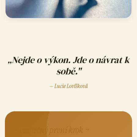
„Nejde o výkon. Jde o návrat k
sobě."
— Lucie Lovíšková
~ bezpečný první krok ~