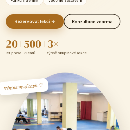
Funkční trénink
Vědomé zastavení
Rezervovat lekci →
Konzultace zdarma
20+
500+
3×
let praxe
klientů
týdně skupinové lekce
trénink musí bavit ♡