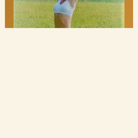
Lucie Lovíšková
~ trenérka & terapeutka · od roku 2004
20+ let praxe · 500+ klientek · individuální přístup ke
každému. Píšeš přímo mně — odpovídám zpravidla do
24 hodin.
+420 731 102 733