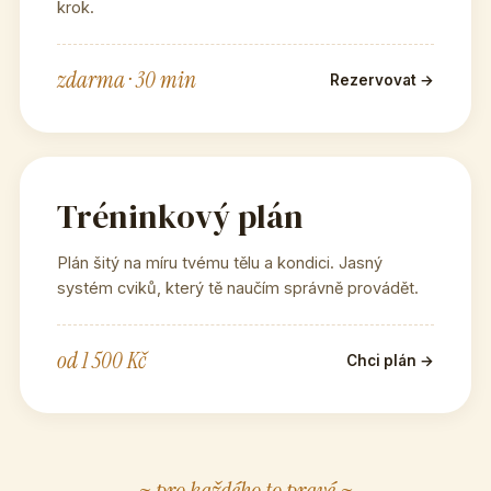
krok.
zdarma · 30 min
Rezervovat →
Tréninkový plán
Plán šitý na míru tvému tělu a kondici. Jasný
systém cviků, který tě naučím správně provádět.
od 1 500 Kč
Chci plán →
~ pro každého to pravé ~