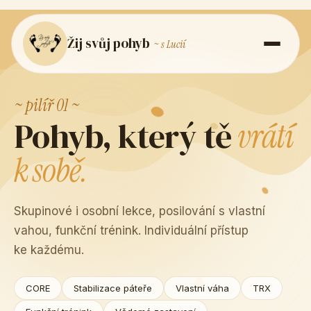
Žij svůj pohyb
~ s Lucií
~ pilíř 01 ~
Pohyb, který tě
vrátí
k sobě.
Skupinové i osobní lekce, posilování s vlastní
vahou, funkční trénink. Individuální přístup
ke každému.
CORE
Stabilizace páteře
Vlastní váha
TRX