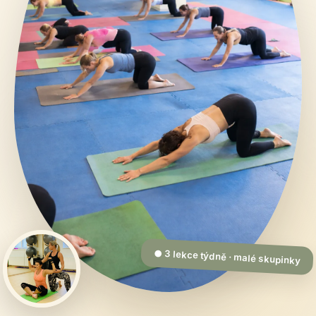
● 3 lekce týdně · malé skupinky