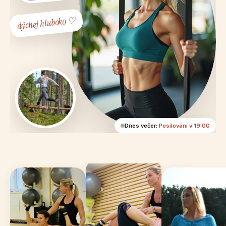
dýchej hluboko ♡
Dnes večer:
Posilování v 19:00