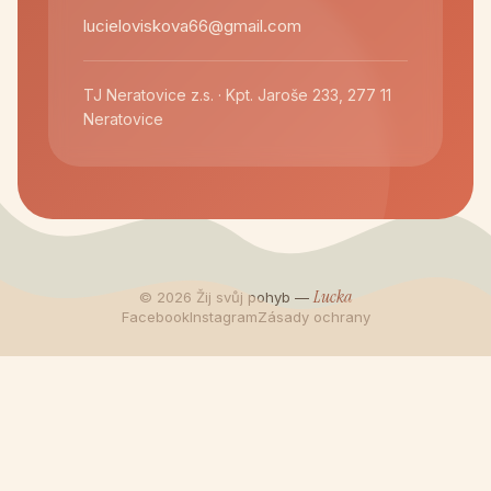
lucieloviskova66@gmail.com
TJ Neratovice z.s. · Kpt. Jaroše 233, 277 11
Neratovice
Lucka
© 2026 Žij svůj pohyb —
Facebook
Instagram
Zásady ochrany