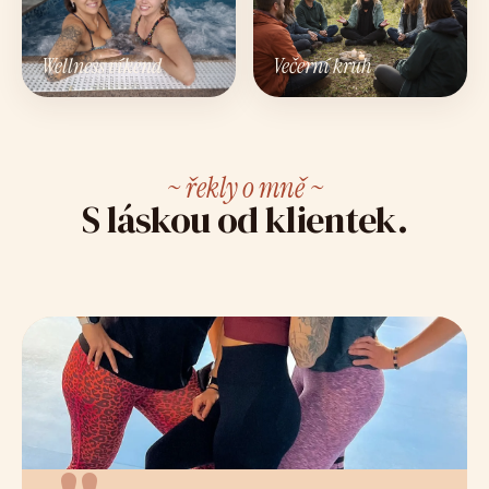
Wellness víkend
Večerní kruh
~ řekly o mně ~
S láskou od klientek.