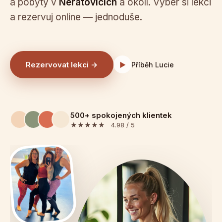
a pobyty v
Neratovicích
a okolí. Vyber si lekci
a rezervuj online — jednoduše.
Rezervovat lekci →
▶
Příběh Lucie
500+ spokojených klientek
★★★★★ 4.98 / 5