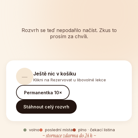
Rozvrh se teď nepodařilo načíst. Zkus to
prosím za chvíli.
Ještě nic v košíku
—
Klikni na Rezervovat u libovolné lekce
Permanentka 10×
Stáhnout celý rozvrh
volno
poslední místa
plno · čekací listina
~ stornace zdarma do 24 h ~