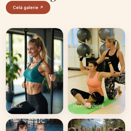
Celá galerie ↗
Lucie
Osobní trénink