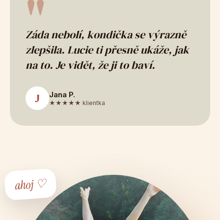
"
Záda nebolí, kondička se výrazně
zlepšila. Lucie ti přesně ukáže, jak
na to. Je vidět, že ji to baví.
Jana P.
J
★★★★★ klientka
ahoj ♡