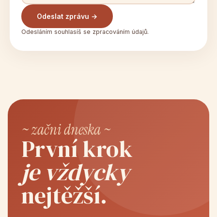
Odeslat zprávu →
Odesláním souhlasíš se zpracováním údajů.
~ začni dneska ~
První krok
je vždycky
nejtěžší.