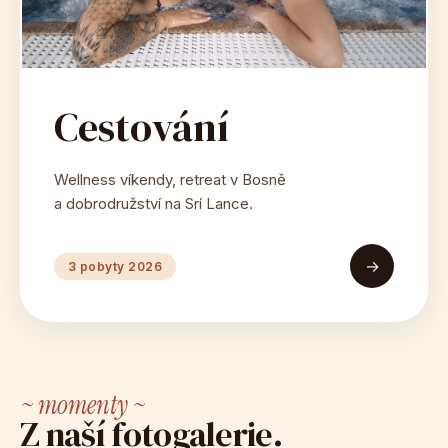
Cestování
Wellness víkendy, retreat v Bosně
a dobrodružství na Srí Lance.
→
3 pobyty 2026
~ momenty ~
Z naší fotogalerie.