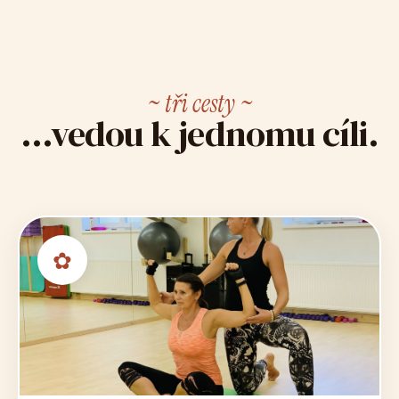
~ tři cesty ~
...vedou k jednomu cíli.
✿