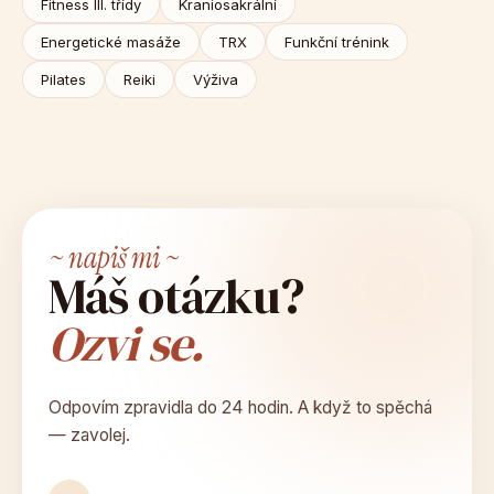
Fitness III. třídy
Kraniosakrální
Energetické masáže
TRX
Funkční trénink
Pilates
Reiki
Výživa
~ napiš mi ~
Máš otázku?
Ozvi se.
Odpovím zpravidla do 24 hodin. A když to spěchá
— zavolej.