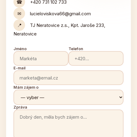
☎
+420 731 102 733
✉
lucieloviskova66@gmail.com
📍
TJ Neratovice z.s., Kpt. Jaroše 233,
Neratovice
Jméno
Telefon
E-mail
Mám zájem o
Zpráva